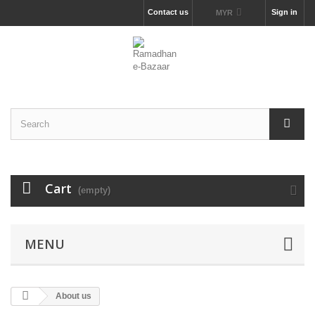
Contact us
Sign in
MYR
Cart
(empty)
MENU
About us